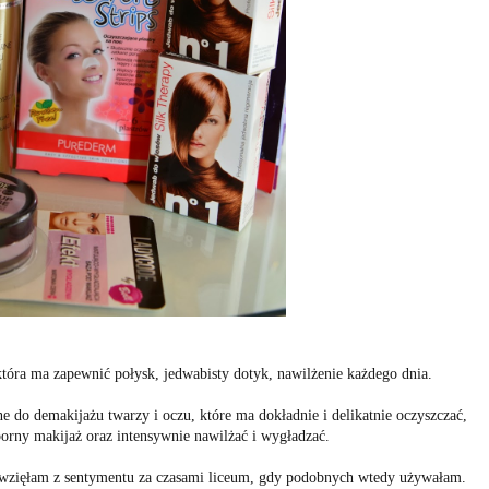
która ma zapewnić połysk, jedwabisty dotyk, nawilżenie każdego dnia.
 do demakijażu twarzy i oczu, które ma dokładnie i delikatnie oczyszczać,
orny makijaż oraz intensywnie nawilżać i wygładzać.
re wzięłam z sentymentu za czasami liceum, gdy podobnych wtedy używałam.