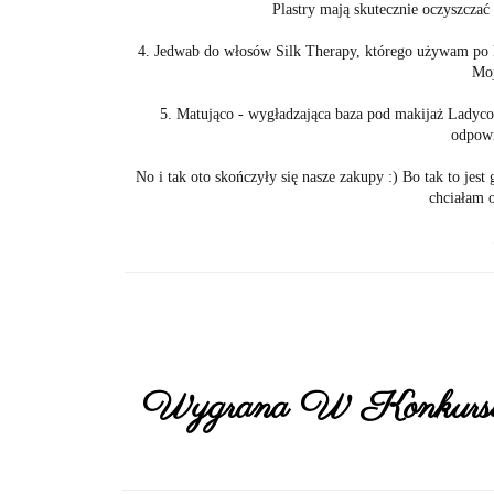
Plastry mają skutecznie oczyszczać
4. Jedwab do włosów Silk Therapy, którego używam po 
Moj
5. Matująco - wygładzająca baza pod makijaż Ladycode
odpowi
No i tak oto skończyły się nasze zakupy :) Bo tak to jest
chciałam o
Wygrana W Konkursie 