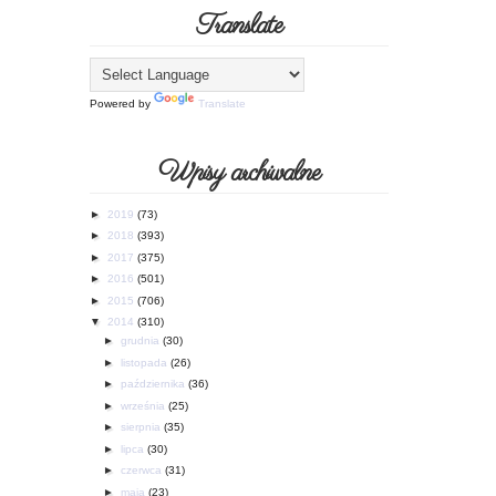
Translate
Powered by
Translate
Wpisy archiwalne
►
2019
(73)
►
2018
(393)
►
2017
(375)
►
2016
(501)
►
2015
(706)
▼
2014
(310)
►
grudnia
(30)
►
listopada
(26)
►
października
(36)
►
września
(25)
►
sierpnia
(35)
►
lipca
(30)
►
czerwca
(31)
►
maja
(23)