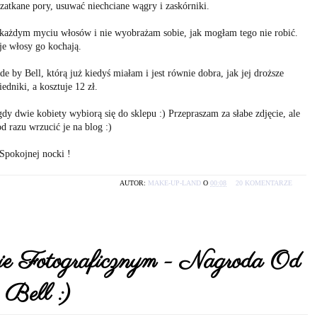
 zatkane pory, usuwać niechciane wągry i zaskórniki.
każdym myciu włosów i nie wyobrażam sobie, jak mogłam tego nie robić.
e włosy go kochają.
 by Bell, którą już kiedyś miałam i jest równie dobra, jak jej droższe
edniki, a kosztuje 12 zł.
 gdy dwie kobiety wybiorą się do sklepu :) Przepraszam za słabe zdjęcie, ale
d razu wrzucić je na blog :)
Spokojnej nocki !
AUTOR:
MAKE-UP-LAND
O
00:08
20 KOMENTARZE
Fotograficznym - Nagroda Od
Bell :)