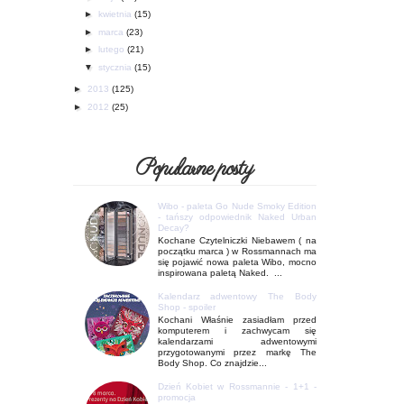
►
kwietnia
(15)
►
marca
(23)
►
lutego
(21)
▼
stycznia
(15)
►
2013
(125)
►
2012
(25)
Popularne posty
Wibo - paleta Go Nude Smoky Edition
- tańszy odpowiednik Naked Urban
Decay?
Kochane Czytelniczki Niebawem ( na
początku marca ) w Rossmannach ma
się pojawić nowa paleta Wibo, mocno
inspirowana paletą Naked. ...
Kalendarz adwentowy The Body
Shop - spoiler
Kochani Właśnie zasiadłam przed
komputerem i zachwycam się
kalendarzami adwentowymi
przygotowanymi przez markę The
Body Shop. Co znajdzie...
Dzień Kobiet w Rossmannie - 1+1 -
promocja