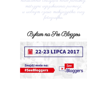
nieustannie testująca nowe produkty,
mistrzyni wyszukiwania promocji,
w wolnym czasie makijażystka oraz
fotografka.
Byłam na See Bloggers