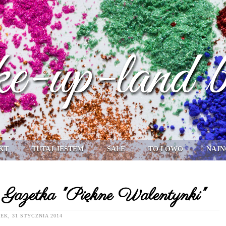
KT
TUTAJ JESTEM
SALE
TO I OWO
NAJN
 Gazetka "Piękne Walentynki"
EK, 31 STYCZNIA 2014