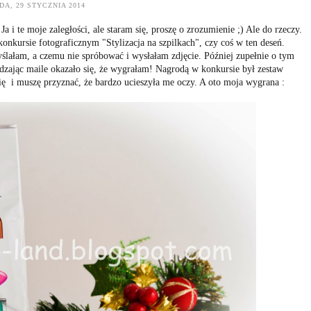
DA, 29 STYCZNIA 2014
 i te moje zaległości, ale staram się, proszę o zrozumienie ;) Ale do rzeczy.
nkursie fotograficznym "Stylizacja na szpilkach", czy coś w ten deseń.
myślałam, a czemu nie spróbować i wysłałam zdjęcie. Później zupełnie o tym
dzając maile okazało się, że wygrałam! Nagrodą w konkursie był zestaw
ię i muszę przyznać, że bardzo ucieszyła me oczy. A oto moja wygrana :