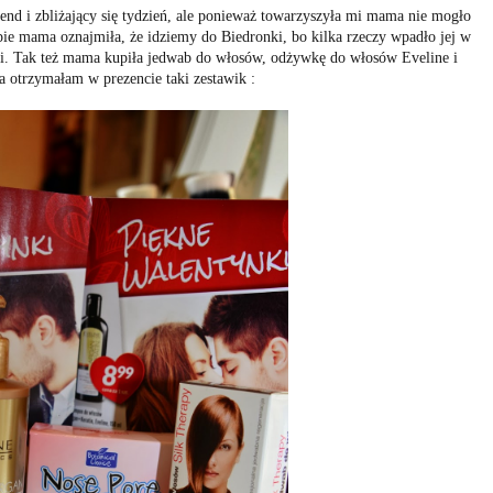
end i zbliżający się tydzień, ale ponieważ towarzyszyła mi mama nie mogło
pie mama oznajmiła, że idziemy do Biedronki, bo kilka rzeczy wpadło jej w
nki. Tak też mama kupiła jedwab do włosów, odżywkę do włosów Eveline i
ja otrzymałam w prezencie taki zestawik :